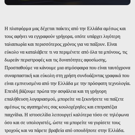
Η πλατφόρμα μας δέχεται παίκτες από την Ελλάδα αμέσως και
τους αφήνει να εγγραφούν γρήγορα, οπότε υπάρχει λιγότερη
ταλαιπωρία και περισσότερος χρόνος για να παίξουν. Είναι
εύκολο να καταλάβετε τι να περιμένετε από όλα τα μπόνους, τις
δωρεάν περιστροφές και τις δυνατότητες αφοσίωσης.
Προσπαθούμε να κάνουμε μια ατμόσφαιρα που είναι ταυτόχρονα
συναρπαστική και εύκολη στη χρήση συνδυάζοντας γραφικά που
είναι εμπνευσμένα από την Ελλάδα με την πρόσφατη τεχνολογία.
Επειδή βάζουμε πρώτα την ασφάλεια και τη γρήγορη
επαλήθευση λογαριασμού, μπορείτε να ξεκινήσετε να παίζετε
αμέσως τις αγαπημένες σας κουλοχέρηδες και επιτραπέζια
παιχνίδια. Η ιστοσελίδα λειτουργεί καλύτερα τόσο σε τηλέφωνα
όσο και σε υπολογιστές, ώστε να μπορείτε να γυρίσετε τους
τροχούς και να πάρετε βραβεία από οπουδήποτε στην Ελλάδα.