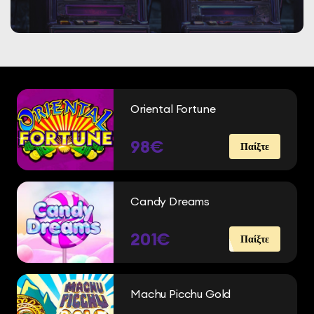
Oriental Fortune
98€
Παίξτε
Candy Dreams
201€
Παίξτε
Machu Picchu Gold