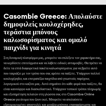
Casombie Greece: Απολαύστε
δημοφιλείς κουλοχέρηδες,
τεράστια μπόνους
καλωσορίσματος και ομαλό
παιχνίδι για κινητά
Στη δυναμική πλατφόρμα μας, μπορείτε να επιλέξετε τον χαρακτήρα σας,
να κερδίσετε επιτεύγματα και να λάβετε ειδικές ανταμοιβές. Θα πρέπει να
δείτε τα επτά διαφορετικά πακέτα καλωσορίσματος για να βρείτε αυτό
που ταιριάζει με τον τρόπο που σας αρέσει να παίζετε. Υπάρχουν πολλοί
κουλοχέρηδες και επιτραπέζια παιχνίδια από γνωστούς παρόχους
λογισμικού στο καζίνο μας. Αυτό σημαίνει ότι κάθε φορά που παίζετε, θα
είναι καινούργιο και διασκεδαστικό. Υπάρχουν τοπικοί τρόποι πληρωμής
και εξυπηρέτηση πελατών στη γλώσσα σας στο Casombie Online
Greece για άτομα που ζουν εκεί. Μπορείτε να απολαύσετε
εξατομικευμένες αποστολές και μεγάλα μπόνους επαναφόρτωσης και