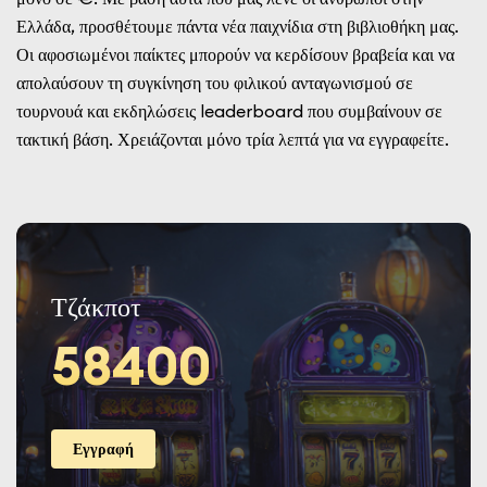
Ελλάδα, προσθέτουμε πάντα νέα παιχνίδια στη βιβλιοθήκη μας.
Οι αφοσιωμένοι παίκτες μπορούν να κερδίσουν βραβεία και να
απολαύσουν τη συγκίνηση του φιλικού ανταγωνισμού σε
τουρνουά και εκδηλώσεις leaderboard που συμβαίνουν σε
τακτική βάση. Χρειάζονται μόνο τρία λεπτά για να εγγραφείτε.
Τζάκποτ
58400
Εγγραφή