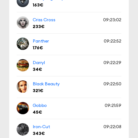
163€
Criss Cross
09:23:02
233€
Panther
09:22:52
176€
Darryl
09:22:29
34€
Black Beauty
09:22:50
321€
Gobbo
09:21:59
45€
Iron-Cut
09:22:08
343€