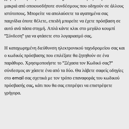
μακριά από οποιουσδήποτε συνδέσμους που οδηγούν σε άλλους
ιστότοπους. Μπορείτε να απολαύσετε τα αγαπημένα σας
παιχνίδια όποτε θέλετε, επειδή μπορείτε να έχετε πρόσβαση σε
αυτό ανά πάσα στιγμή. Απλά κάντε κλικ στο μεγάλο κουμπί
"Σύνδεση" για να φτάσετε στο λογαριασμό σας.
Η καταχωρημένη διεύθυνση ηλεκτρονικού ταχυδρομείου σας και
ο κωδικός πρόσβασης που επιλέξατε θα ζητηθούν σε ένα
παράθυρο. Χρησιμοποιήστε το "Ξέχασα τον Κωδικό σας?"
σύνδεσμος αν χάσετε ένα από τα δύο. Θα λάβετε σαφείς οδηγίες
στο email σας σχετικά με τον τρόπο επαναφοράς του κωδικού
πρόσβασής σας, κάτι που θα σας επιτρέψει να επιστρέψετε
γρήγορα.