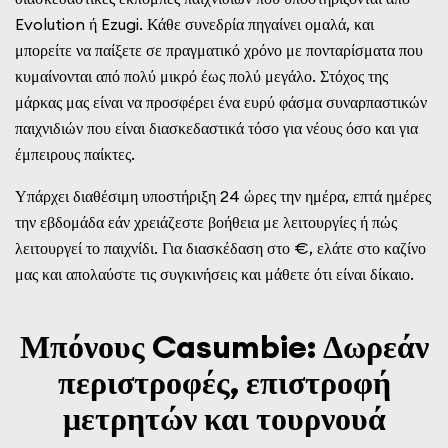
Evolution ή Ezugi. Κάθε συνεδρία πηγαίνει ομαλά, και
μπορείτε να παίξετε σε πραγματικό χρόνο με πονταρίσματα που
κυμαίνονται από πολύ μικρό έως πολύ μεγάλο. Στόχος της
μάρκας μας είναι να προσφέρει ένα ευρύ φάσμα συναρπαστικών
παιχνιδιών που είναι διασκεδαστικά τόσο για νέους όσο και για
έμπειρους παίκτες.
Υπάρχει διαθέσιμη υποστήριξη 24 ώρες την ημέρα, επτά ημέρες
την εβδομάδα εάν χρειάζεστε βοήθεια με λειτουργίες ή πώς
λειτουργεί το παιχνίδι. Για διασκέδαση στο €, ελάτε στο καζίνο
μας και απολαύστε τις συγκινήσεις και μάθετε ότι είναι δίκαιο.
Μπόνους Casumbie: Δωρεάν
περιστροφές, επιστροφή
μετρητών και τουρνουά