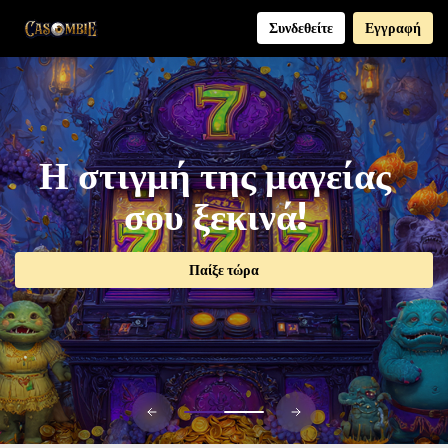
Συνδεθείτε
Εγγραφή
Η στιγμή της μαγείας
σου ξεκινά!
Παίξε τώρα