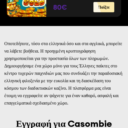
80€
Παίξτε
Οποτεδήποτε, τόσο στα ελληνικά όσο και στα αγγλικά, μπορείτε
να λάβετε βοήθεια. Η προηγμένη κρυπτογράφηση
χρησιμοποιείται για την προστασία όλων των πληρωμών.
Δημιουργήσαμε ένα χώρο μόνο για τους Έλληνες παίκτες στο
κέντρο τυχερών παιχνιδιών μας που συνδυάζει την παραδοσιακή
ελληνική φιλοξενία με την ευκολία και τη διασκέδαση του
κόσμου των διαδικτυακών καζίνο. Η πλατφόρμα μας είναι
έτοιμη να εγγραφείτε αν ψάχνετε για έναν καθαρό, ασφαλή και
επαγγελματικά σχεδιασμένο χώρο.
Εγγραφή για Casombie