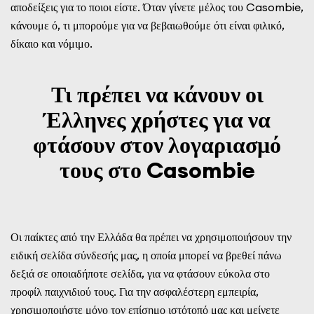
αποδείξεις για το ποιοι είστε. Όταν γίνετε μέλος του Casombie,
κάνουμε ό, τι μπορούμε για να βεβαιωθούμε ότι είναι φιλικό,
δίκαιο και νόμιμο.
Τι πρέπει να κάνουν οι
Έλληνες χρήστες για να
φτάσουν στον λογαριασμό
τους στο Casombie
Οι παίκτες από την Ελλάδα θα πρέπει να χρησιμοποιήσουν την
ειδική σελίδα σύνδεσής μας, η οποία μπορεί να βρεθεί πάνω
δεξιά σε οποιαδήποτε σελίδα, για να φτάσουν εύκολα στο
προφίλ παιχνιδιού τους. Για την ασφαλέστερη εμπειρία,
χρησιμοποιήστε μόνο τον επίσημο ιστότοπό μας και μείνετε