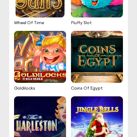
Παρακολούθηση παιχνιδιού και καθορισμός προσωπικών
ορίων
Ned And His Friends
Fluffy Slot
Διαχείριση Κινδύνων Και Αυτοαξιολόγηση
Πολιτική Για Άτομα 18 Και Μεγαλύτερα
Πληροφορίες εγγραφής και προσφοράς για Casombie
Πώς να περιηγηθείτε γρήγορα στην πλατφόρμα
Goldilocks
Coins Of Egypt