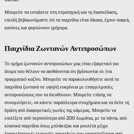
Μπορείτε να εστιάσετε στη στρατηγική και τη διασκέδαση,
επειδή βεβαιωνόμαστε ότι τα παιχνίδια είναι δίκαια, έχουν σαφείς
κανόνες και φορτώνουν γρήγορα.
Παιχνίδια Ζωντανών Αντιπροσώπων
Το τμήμα ζωντανών αντιπροσώπων μας είναι εξαιρετικό για
άτομα που θέλουν να αισθάνονται ότι βρίσκονται σε ένα
πραγματικό καζίνο. Μπορείτε να παρακολουθήσετε αυτά τα
παιχνίδια ζωντανά σε υψηλή ευκρίνεια με επαγγελματίες
αντιπροσώπους που τα διευθύνουν. Μπορείτε επίσης να
συνομιλήσετε, να κάνετε παράπλευρα στοιχήματα και να δείτε τη
δράση από διαφορετικές γωνίες της κάμερας. Μπορείτε να
επιλέξετε από περισσότερα από 200 δωμάτια, με τα πάντα, από
κλασικά παιχνίδια όπως μπλάκτζακ και ρουλέτα μέχρι
διασκεδαστικές εκπομπές παιχνιδιών που υποστηρίζονται από