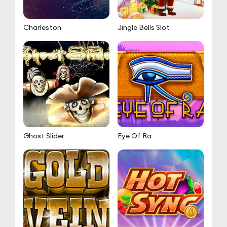
Charleston
Jingle Bells Slot
Ghost Slider
Eye Of Ra