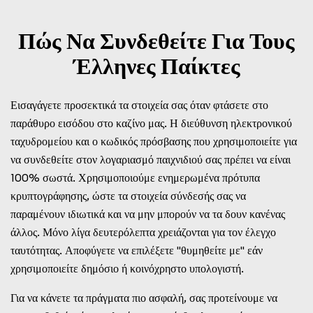
Πώς Να Συνδεθείτε Για Τους
Έλληνες Παίκτες
Εισαγάγετε προσεκτικά τα στοιχεία σας όταν φτάσετε στο
παράθυρο εισόδου στο καζίνο μας. Η διεύθυνση ηλεκτρονικού
ταχυδρομείου και ο κωδικός πρόσβασης που χρησιμοποιείτε για
να συνδεθείτε στον λογαριασμό παιχνιδιού σας πρέπει να είναι
100% σωστά. Χρησιμοποιούμε ενημερωμένα πρότυπα
κρυπτογράφησης, ώστε τα στοιχεία σύνδεσής σας να
παραμένουν ιδιωτικά και να μην μπορούν να τα δουν κανένας
άλλος. Μόνο λίγα δευτερόλεπτα χρειάζονται για τον έλεγχο
ταυτότητας. Αποφύγετε να επιλέξετε "θυμηθείτε με" εάν
χρησιμοποιείτε δημόσιο ή κοινόχρηστο υπολογιστή.
Για να κάνετε τα πράγματα πιο ασφαλή, σας προτείνουμε να