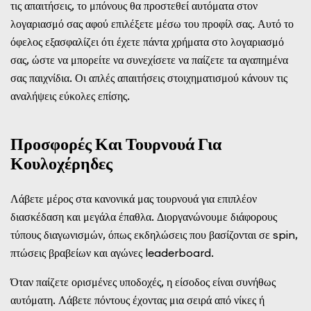
τις απαιτήσεις, το μπόνους θα προστεθεί αυτόματα στον
λογαριασμό σας αφού επιλέξετε μέσω του προφίλ σας. Αυτό το
όφελος εξασφαλίζει ότι έχετε πάντα χρήματα στο λογαριασμό
σας, ώστε να μπορείτε να συνεχίσετε να παίζετε τα αγαπημένα
σας παιχνίδια. Οι απλές απαιτήσεις στοιχηματισμού κάνουν τις
αναλήψεις εύκολες επίσης.
Προσφορές Και Τουρνουά Για
Κουλοχέρηδες
Λάβετε μέρος στα κανονικά μας τουρνουά για επιπλέον
διασκέδαση και μεγάλα έπαθλα. Διοργανώνουμε διάφορους
τύπους διαγωνισμών, όπως εκδηλώσεις που βασίζονται σε spin,
πτώσεις βραβείων και αγώνες leaderboard.
Όταν παίζετε ορισμένες υποδοχές, η είσοδος είναι συνήθως
αυτόματη. Λάβετε πόντους έχοντας μια σειρά από νίκες ή